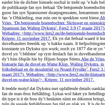
earder hie de dichter himsels nochal in trelit op ’e hals he
de publikaasje fan syn ferhaal ‘De betsjoende boeredochte
guon fan syn Spannumer doarpsgenoaten, benammen mi
fan ’e Ofskieding, mar min oer te sprekken west hiene.
Ab
Vries, ‘De betsjoende boeredochter. Skriuwer en mienskip
Spannum fan Waling Dykstra’, Fers2 3.9 (7 maaie 2017)
Webadres: <http://www.fers2.eu/de-betsjoende-boeredoch
Krigen: 11 novimber 2017.
Ek yn dat ferhaal waard it l
duvelbanders freeslik op ’e hakke naam. It ferljochtingste
konstante yn Dykstra syn wurk; noch yn 1877 die er yn 
duvel yn ’t bêdstee’ op rym ferslach fan in duvelbanderss
dy’t him ôfspile hie by Hijum boppe Stiens.
Abe de Vries
histoarje fan de duvel en Watse Klop. Waling Dykstra, in
folksferhaal en de skoalstriid yn Noard-Fryslân’, Fers2 3
maart 2017). Webadres: <http://www.fers2.eu/de-histoarje
duvel-en-watse-klop/>. Krigen: 11 novimber 2017.
It tredde motyf dat Dykstra mei opfallende details oanklaai
fan de man-frou ferhâlding. Lykas wol faker yn fertelling
dit type is it de frou dy’t besluten nimt en útkomst bringt
tsjin de sosjale ferhâldingen fan tiid en plak yn. It is de f