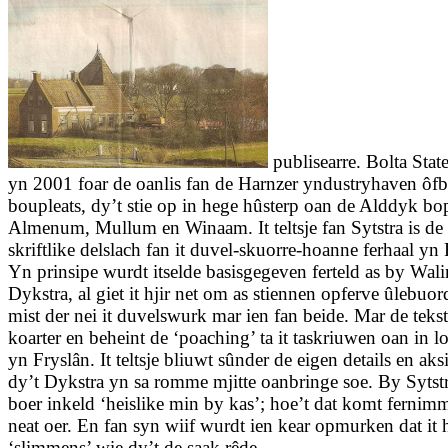
publisearre. Bolta Stat
yn 2001 foar de oanlis fan de Harnzer yndustryhaven ôfb
boupleats, dy’t stie op in hege hûsterp oan de Alddyk bo
Almenum, Mullum en Winaam. It teltsje fan Sytstra is de 
skriftlike delslach fan it duvel-skuorre-hoanne ferhaal yn 
Yn prinsipe wurdt itselde basisgegeven ferteld as by Wal
Dykstra, al giet it hjir net om as stiennen opferve ûlebuo
mist der nei it duvelswurk mar ien fan beide. Mar de tekst 
koarter en beheint de ‘poaching’ ta it taskriuwen oan in l
yn Fryslân. It teltsje bliuwt sûnder de eigen details en aks
dy’t Dykstra yn sa romme mjitte oanbringe soe. By Sytstr
boer inkeld ‘heislike min by kas’; hoe’t dat komt ferni
neat oer. En fan syn wiif wurdt ien kear opmurken dat it 
‘slimmens’ wie dy’t de saak rêde.