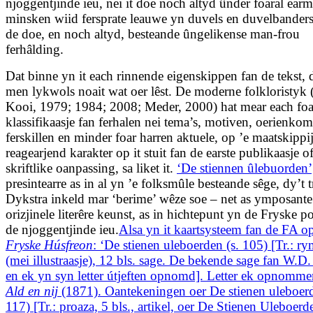
njoggentjinde ieu, nei it doe noch altyd ûnder foaral earm
minsken wiid fersprate leauwe yn duvels en duvelbanders
de doe, en noch altyd, besteande ûngelikense man-frou
ferhâlding.
Dat binne yn it each rinnende eigenskippen fan de tekst, d
men lykwols noait wat oer lêst. De moderne folkloristyk 
Kooi, 1979; 1984; 2008; Meder, 2000) hat mear each foa
klassifikaasje fan ferhalen nei tema’s, motiven, oerienkom
ferskillen en minder foar harren aktuele, op ’e maatskippi
reagearjend karakter op it stuit fan de earste publikaasje o
skriftlike oanpassing, sa liket it.
‘De stiennen ûlebuorden’
presintearre as in al yn ’e folksmûle besteande sêge, dy’t 
Dykstra inkeld mar ‘berime’ wêze soe – net as ymposante
orizjinele literêre keunst, as in hichtepunt yn de Fryske po
de njoggentjinde ieu.
Alsa yn it kaartsysteem fan de FA 
Fryske Húsfreon
: ‘De stienen uleboerden (s. 105) [Tr.: ry
(mei illustraasje), 12 bls. sage. De bekende sage fan W.D
en ek yn syn letter útjeften opnomd]. Letter ek opnomm
Ald en nij
(1871). Oantekeningen oer De stienen uleboerd
117) [Tr.: proaza, 5 bls., artikel, oer De Stienen Uleboer