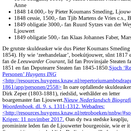
Anne
1848 14.000,- by Pieter Koumans Smeding, Ljouwe
1848 cessie, 1500,- fan Tjib Martens de Vries c.s., 
1849 obligatie 3000,- fan Ruurd Sytzes van der We
Ljouwert
1849 obligatie 500,- fan Klaas Johannes Faber, Ma
De grutste skuldeasker wie dus Pieter Koumans Smeding
1854). Hy wie ‘zeehandelaar’, boekútjouwer, sûnt 1817 
fan de
Leeuwarder Courant
, lid fan Provinsjale Steaten 
1851 en fan Deputearre Steaten fan 1845-1850.
Sjoch ‘Re
Personen’
Huygens ING
<http://resources.huygens.knaw.nl/repertoriumambtsdra
1861/app/personen/2558>
In oare opfallende skuldeaske
Dirk Zeper (1803-1881), riedslid, wethâlder en letter
boargemaster fan Ljouwert.
Nieuw Nederlandsch Biografi
Woordenboek
, dl. 9, s. 1311-1312. Webadres:
<http://resources.huygens.knaw.nl/retroboeken/nnbw
Krigen: 11 novimber 2017.
Oan dy twa stedske keaplju,
promininte leden fan de Ljouwerter bourgeoisie, wie er it