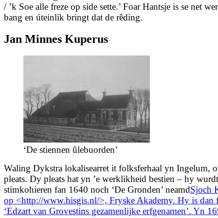
/ ’k Soe alle freze op side sette.’ Foar Hantsje is se net we
bang en úteinlik bringt dat de rêding.
Jan Minnes Kuperus
‘De stiennen ûlebuorden’
Waling Dykstra lokalisearret it folksferhaal yn Ingelum, 
pleats. Dy pleats hat yn ’e werklikheid bestien – hy wurd
stimkohieren fan 1640 noch ‘De Gronden’ neamd
Sjoch 
op <http://www.hisgis.nl/>, Fryske Akademy. Hy is dan 
‘Edzart van Grovestins gezamenlijke erfgenamen’. Yn 169