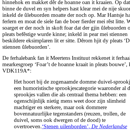
hinnehok en makket dêr de hoanne oan it kraaien. Op dat 
binne de duvel en syn helpers hast klear mei de nije skuor
inkeld de ûlebuorden moatte der noch op. Mar Hantsje hat 
ferlern en moat de siele fan de boer fierder mei rêst litte. 
soarget er der noch in skoft foar dat der gjin ûlebuorden 
pleats befêstige wurde kinne; inkeld in pear mei stiennen
beskildere eksimplaren lit er sitte. Dêrom hjit dy pleats ‘D
stiennen ûlebuorden’.
De ferhalebank fan it Meertens Instituut rekkenet it ferhaal
mearkesgroep ‘Foar’t de hoanne kraait in pleats bouwe’,
VDK119A*:
Het hoort bij de zogenaamde domme duivel-sprookj
een humoristische sprookjescategorie waaronder al d
sprookjes vallen die als centraal thema hebben: een
ogenschijnlijk nietig mens weet door zijn slimheid
machtiger en sterkere, maar ook dommere
bovennatuurlijke tegenstanders (reuzen, trollen, de
duivel, soms ook dwergen of de dood) te
overtroeven.
‘Stenen uilenborden’,
De Nederlandse