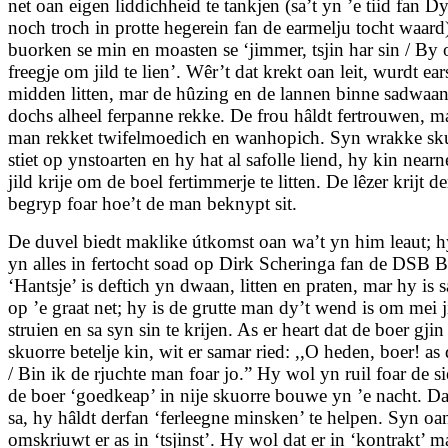
net oan eigen liddichheid te tankjen (sa’t yn ’e tiid fan D
noch troch in protte hegerein fan de earmelju tocht waar
buorken se min en moasten se ‘jimmer, tsjin har sin / By 
freegje om jild te lien’. Wêr’t dat krekt oan leit, wurdt ears
midden litten, mar de hûzing en de lannen binne sadwaa
dochs alheel ferpanne rekke. De frou hâldt fertrouwen, m
man rekket twifelmoedich en wanhopich. Syn wrakke sk
stiet op ynstoarten en hy hat al safolle liend, hy kin near
jild krije om de boel fertimmerje te litten. De lêzer krijt d
begryp foar hoe’t de man beknypt sit.
De duvel biedt maklike útkomst oan wa’t yn him leaut; hy
yn alles in fertocht soad op Dirk Scheringa fan de DSB 
‘Hantsje’ is deftich yn dwaan, litten en praten, mar hy is 
op ’e graat net; hy is de grutte man dy’t wend is om mei ji
struien en sa syn sin te krijen. As er heart dat de boer gjin
skuorre betelje kin, wit er samar ried: ,,O heden, boer! as d
/ Bin ik de rjuchte man foar jo.” Hy wol yn ruil foar de si
de boer ‘goedkeap’ in nije skuorre bouwe yn ’e nacht. D
sa, hy hâldt derfan ‘ferleegne minsken’ te helpen. Syn o
omskriuwt er as in ‘tsjinst’. Hy wol dat er in ‘kontrakt’ 