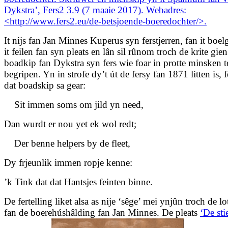
Dykstra’, Fers2 3.9 (7 maaie 2017). Webadres:
<http://www.fers2.eu/de-betsjoende-boeredochter/>.
It nijs fan Jan Minnes Kuperus syn ferstjerren, fan it boe
it feilen fan syn pleats en lân sil rûnom troch de krite gien
boadkip fan Dykstra syn fers wie foar in protte minsken t
begripen. Yn in strofe dy’t út de fersy fan 1871 litten is, f
dat boadskip sa gear:
Sit immen soms om jild yn need,
Dan wurdt er nou yet ek wol redt;
Der benne helpers by de fleet,
Dy frjeunlik immen ropje kenne:
’k Tink dat dat Hantsjes feinten binne.
De fertelling liket alsa as nije ‘sêge’ mei ynjûn troch de lo
fan de boerehúshâlding fan Jan Minnes. De pleats
‘De st