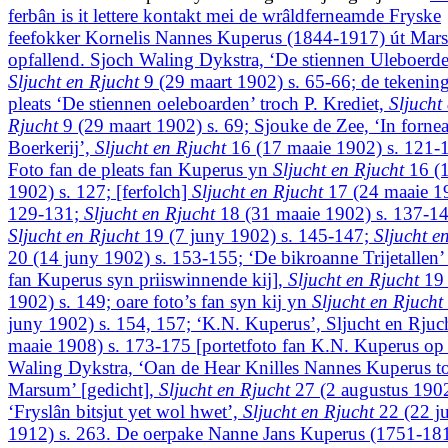
ferbân is it lettere kontakt mei de wrâldferneamde Fryske
feefokker Kornelis Nannes Kuperus (1844-1917) út Mar
opfallend. Sjoch Waling Dykstra, ‘De stiennen Uleboerde
Sljucht en Rjucht
9 (29 maart 1902) s. 65-66; de tekening
pleats ‘De stiennen oeleboarden’ troch P. Krediet,
Sljucht
Rjucht
9 (29 maart 1902) s. 69; Sjouke de Zee, ‘In forn
Boerkerij’,
Sljucht en Rjucht
16 (17 maaie 1902) s. 121-
Foto fan de pleats fan Kuperus yn
Sljucht en Rjucht
16 (1
1902) s. 127; [ferfolch]
Sljucht en Rjucht
17 (24 maaie 19
129-131;
Sljucht en Rjucht
18 (31 maaie 1902) s. 137-14
Sljucht en Rjucht
19 (7 juny 1902) s. 145-147;
Sljucht e
20 (14 juny 1902) s. 153-155; ‘De bikroanne Trijetallen’ 
fan Kuperus syn priiswinnende kij],
Sljucht en Rjucht
19 
1902) s. 149; oare foto’s fan syn kij yn
Sljucht en Rjucht
juny 1902) s. 154, 157; ‘K.N. Kuperus’, Sljucht en Rjuc
maaie 1908) s. 173-175 [portetfoto fan K.N. Kuperus op 
Waling Dykstra, ‘Oan de Hear Knilles Nannes Kuperus t
Marsum’ [gedicht],
Sljucht en Rjucht
27 (2 augustus 1902
‘Fryslân bitsjut yet wol hwet’,
Sljucht en Rjucht
22 (22 j
1912) s. 263. De oerpake Nanne Jans Kuperus (1751-181