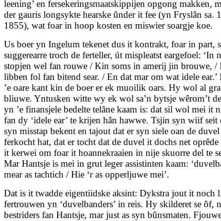
leening’ en fersekeringsmaatskippijen opgong makken, m
der gauris longsykte hearske ûnder it fee (yn Fryslân sa. 
1855), wat foar in hoop kosten en miswier soargje koe.
Us boer yn Ingelum tekenet dus it kontrakt, foar in part, 
suggerearre troch de ferteller, út mispleatst eargefoel: ‘In n
stopjen wel fan rouwe / Kin soms in amerij jin brouwe, / 
libben fol fan bitend sear. / En dat mar om wat idele ear.
’e oare kant kin de boer er ek muoilik oars. Hy wol al gr
bliuwe. Yntusken witte wy ek wol sa’n bytsje wêrom’t de
yn ’e finansjele bedelte telâne kaam is: dat sil wol mei it n
fan dy ‘idele ear’ te krijen hân hawwe. Tsjin syn wiif seit e
syn misstap bekent en tajout dat er syn siele oan de duvel
ferkocht hat, dat er tocht dat de duvel it dochs net oprêde
it kerwei om foar it hoannekraaien in nije skuorre del te se
Mar Hantsje is mei in grut leger assistinten kaam: ‘duvel
mear as tachtich / Hie ‘r as opperljuwe mei’.
Dat is it twadde eigentiidske aksint: Dykstra jout it noch 
fertrouwen yn ‘duvelbanders’ in reis. Hy skilderet se ôf, n
bestriders fan Hantsje, mar just as syn bûnsmaten. Fjouwer