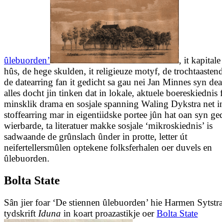
ûlebuorden’
, it kapitale
hûs, de hege skulden, it religieuze motyf, de trochtaasten
de datearring fan it gedicht sa gau nei Jan Minnes syn dea
alles docht jin tinken dat in lokale, aktuele boereskiednis 
minsklik drama en sosjale spanning Waling Dykstra net i
stoffearring mar in eigentiidske portee jûn hat oan syn ged
wierbarde, ta literatuer makke sosjale ‘mikroskiednis’ is
sadwaande de grûnslach ûnder in protte, letter út
neifertellersmûlen optekene folksferhalen oer duvels en
ûlebuorden.
Bolta State
Sân jier foar ‘De stiennen ûlebuorden’ hie Harmen Sytstr
tydskrift
Iduna
in koart proazastikje oer
Bolta State