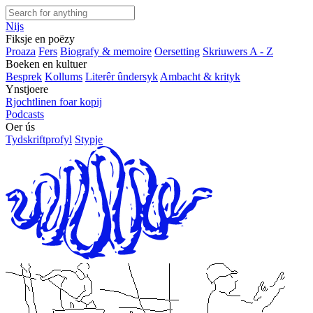
Nijs
Fiksje en poëzy
Proaza
Fers
Biografy & memoire
Oersetting
Skriuwers A - Z
Boeken en kultuer
Besprek
Kollums
Literêr ûndersyk
Ambacht & krityk
Ynstjoere
Rjochtlinen foar kopij
Podcasts
Oer ús
Tydskriftprofyl
Stypje