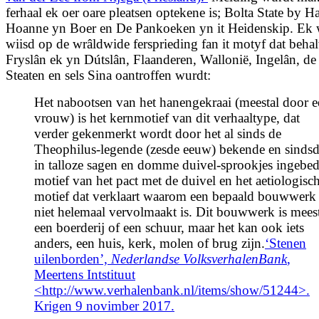
ferhaal ek oer oare pleatsen optekene is; Bolta State by H
Hoanne yn Boer en De Pankoeken yn it Heidenskip. Ek 
wiisd op de wrâldwide fersprieding fan it motyf dat beha
Fryslân ek yn Dútslân, Flaanderen, Wallonië, Ingelân, de
Steaten en sels Sina oantroffen wurdt:
Het nabootsen van het hanengekraai (meestal door e
vrouw) is het kernmotief van dit verhaaltype, dat
verder gekenmerkt wordt door het al sinds de
Theophilus-legende (zesde eeuw) bekende en sindsd
in talloze sagen en domme duivel-sprookjes ingebe
motief van het pact met de duivel en het aetiologisc
motief dat verklaart waarom een bepaald bouwwerk
niet helemaal vervolmaakt is. Dit bouwwerk is mees
een boerderij of een schuur, maar het kan ook iets
anders, een huis, kerk, molen of brug zijn.
‘Stenen
uilenborden’,
Nederlandse VolksverhalenBank
,
Meertens Intstituut
<http://www.verhalenbank.nl/items/show/51244>.
Krigen 9 novimber 2017.