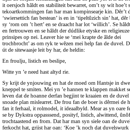
it oersjoch hâldt en stabiliteit bewarret, om’t sy wit hoe’t 
tekoartkommingen fan har man kompinsearje kin. Dêr’t 
‘swiersettich fan bestean’ is en in ‘tipeltûzich sin’ hat, dêr
sy ‘rom om ’t hert’ en se draacht har lot ‘willich’. Se hâl
en fertrouwen en se hâldt der dúdlike etyske en religieuze
prinsipes op nei. Leaver hie se ‘mei krapte de âlde dei
trochbrocht’ as om ryk te wêzen mei help fan de duvel. D
út de sitewaasje leit by har, de heldin:
En froulju, listich en beslipe,
Witte yn ’e need hast altyd rie.
Sy krijt de ynjouwing en hat de moed om Hantsje in dwe
kneppel te smiten. Mei yn ’e hannen te klappen makket se
leven dat de hoanne derfan begjint te kraaien en de duvel
snoade plan mislearret. De frou fan de boer is dêrmei de 
fan it ferhaal, it rolmodel, it ideaalbyld. Mear as yn oare f
se by Dykstra oppasssend, posityf, listich, alwittend, ûnô
trochtaastend en from. Dat har man syn siele oan de duve
ferkocht hat, griist har oan: ‘Koe ’k noch dat duvelswurk 