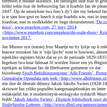
fierrewei it measte skuldich. De lieningen sille foar in grut
brûkt wêze foar de ferbouwing fan it foarhûs fan de pleat
1847. Op de iennichste twa foto’s dy’t der my bekend fa
is te sjen hoe grut en heech it nije foarhûs wie, mei in tre
foardoar, mei in molkkelder en hege skoarstiennen.
‘De o
doos’,
www.engelum.com
, 27 juny 2014
<https://www.engelum.com/engelum/de-oude-doos> Kri
novimber 2017.
Jan Minnes syn (earste) frou Maartje en hy lykje op it mêd
leauwe minsken fan it ‘nije ljocht’ west te hawwen, alteast
tsjerklike registers blykt dat se yn de perioade 1829-183
Ingelum twa kear lidmaat ôf wurden binne om yn Bitgum
tsjerkjen as lidmaat fan de Herfoarme gemeente yn dat
buordoarp.
Sjoch Befolkingsregister ‘Alle Friezen’, Pictur
Genealogie Opendata sets web <http://www.allefriezen.nl
stie doe de liberale dûmny Jakob Jakobs Swiers (1828-18
skriuwer fan ytlike populêre kategesaasjeboekjes en letter
redaksjelid fan it modernistysk-teologyske tydskrift
Waarh
liefde
.
‘Jakob Jakobs Swiers’,
Digitale bibliotheek voor de
Nederlandse Letteren
<http://www.dbnl.org/auteurs/auteu