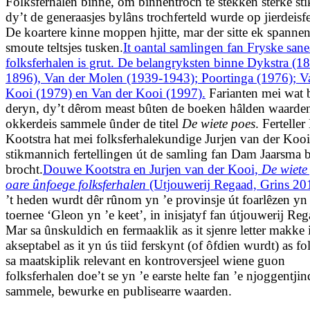
Folksferhalen binne, om binnentroch te stekken sterke st
dy’t de generaasjes bylâns trochferteld wurde op jierdeis­fe
De koartere kinne moppen hjitte, mar der sitte ek spanne
smoute teltsjes tusken.
It oantal samlingen fan Fryske sa
folksferhalen is grut. De belangryksten binne Dykstra (1
1896), Van der Molen (1939-1943); Poortinga (1976); V
Kooi (1979) en Van der Kooi (1997).
Farianten mei wat b
deryn, dy’t dêrom meast bûten de boeken hâlden waarden
okkerdeis sammele ûnder de titel
De wiete poes
. Fertelle
Kootstra hat mei folksferhalekundige Jurjen van der Kooi
stikmannich fertellingen út de samling fan Dam Jaarsma 
brocht.
Douwe Kootstra en Jurjen van der Kooi,
De wiete
oare ûnfoege folksferhalen
(Utjouwerij Regaad, Grins 20
’t heden wurdt dêr rûnom yn ’e provinsje út foarlêzen yn
toernee ‘Gleon yn ’e keet’, in inisjatyf fan útjouwerij Reg
Mar sa ûnskuldich en fermaaklik as it sjenre letter makke i
akseptabel as it yn ús tiid ferskynt (of ôfdien wurdt) as fo
sa maatskiplik relevant en kontroversjeel wiene guon
folksferhalen doe’t se yn ’e earste helte fan ’e njoggentjin
sammele, bewurke en publisearre waarden.