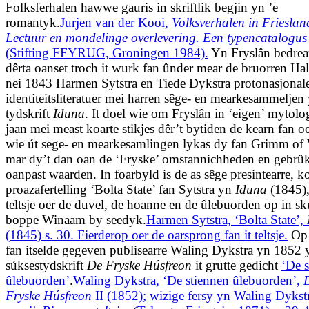
Folksferhalen hawwe gauris in skriftlik begjin yn ’e
romantyk.
Jurjen van der Kooi,
Volksverhalen in Frieslan
Lectuur en mondelinge overlevering. Een typencatalogus
(Stifting FFYRUG, Groningen 1984).
Yn Fryslân bedrea
dêrta oanset troch it wurk fan ûnder mear de bruorren Ha
nei 1843 Harmen Sytstra en Tiede Dykstra protonasjonal
identiteitsliteratuer mei harren sêge- en mearkesammeljen 
tydskrift
Iduna
. It doel wie om Fryslân in ‘eigen’ mytolo
jaan mei meast koarte stikjes dêr’t bytiden de kearn fan 
wie út sege- en mearkesamlingen lykas dy fan Grimm of
mar dy’t dan oan de ‘Fryske’ omstannichheden en gebrû
oanpast waarden. In foarbyld is de as sêge presintearre, k
proazafertelling ‘Bolta State’ fan Sytstra yn
Iduna
(1845),
teltsje oer de duvel, de hoanne en de ûlebuorden op in sk
boppe Winaam by seedyk.
Harmen Sytstra, ‘Bolta State’,
(1845) s. 30. Fierderop oer de oarsprong fan it teltsje.
Op 
fan itselde gegeven publisearre Waling Dykstra yn 1852 
súksestydskrift
De Fryske Húsfreon
it grutte gedicht
‘De s
ûlebuorden’
.
Waling Dykstra, ‘De stiennen ûlebuorden’,
Fryske Húsfreon
II (1852); wizige fersy yn Waling Dykst