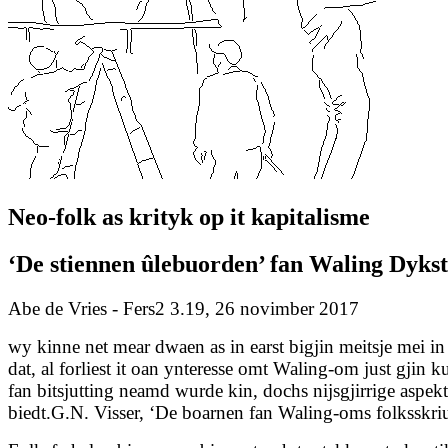
Neo-folk as krityk op it kapitalisme
‘De stiennen ûlebuorden’ fan Waling Dyks
Abe de Vries - Fers2 3.19, 26 novimber 2017
wy kinne net mear dwaen as in earst bigjin meitsje mei i
dat, al forliest it oan ynteresse omt Waling-om just gjin k
fan bitsjutting neamd wurde kin, dochs nijsgjirrige aspek
biedt.
G.N. Visser, ‘De boarnen fan Waling-oms folksskri