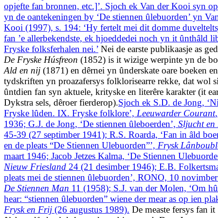
opjefte fan bronnen, etc.]’. Sjoch ek Van der Kooi syn 
yn de oantekeningen by ‘De stiennen ûlebuorden’ yn Van
Kooi (1997), s. 194: ‘Hy fertelt mei dit domme duveltelts
fan ’e allerbekendste, ek hjoeddedei noch yn it ûnthâld li
Fryske folksferhalen nei.’
Nei de earste publikaasje as ged
De Fryske Húsfreon
(1852) is it wizige werpinte yn de b
Ald en nij
(1871) en dêrnei yn ûnderskate oare boeken en
tydskriften yn proazafersys folklorisearre rekke, dat wol s
ûntdien fan syn aktuele, krityske en literêre karakter (it ea
Dykstra sels, dêroer fierderop).
Sjoch ek S.D. de Jong, ‘Ni
Fryske lûden. IX. Fryske folklore’,
Leeuwarder Courant
1936; G.J. de Jong, ‘De stiennen ûleboerden’,
Sljucht en
45-39 (27 septimber 1941); R.S. Roarda, ‘Fan in âld boer
en de pleats “De Stiennen Ulebuorden”’,
Frysk Lânboubl
maart 1946; Jacob Jetzes Kalma, ‘De Stiennen Ulebuorde
Nieuw Friesland
24 (21 desimber 1946); E.B. Folkertsm
pleats mei de stiennen ûlebuorden’, RONO, 10 novimber
De Stiennen Man
11 (1958); S.J. van der Molen, ‘Om hû
hear: “stiennen ûlebuorden” wiene der mear as op ien plak
Frysk en Frij
(26 augustus 1989).
De measte fersys fan it