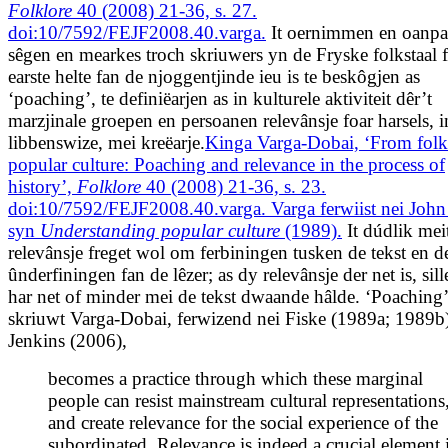
Folklore
40 (2008) 21-36, s. 27.
doi:10/7592/FEJF2008.40.varga.
It oernimmen en oanpa
sêgen en mearkes troch skriuwers yn de Fryske folkstaal 
earste helte fan de njoggentjinde ieu is te beskôgjen as
‘poaching’, te definiëarjen as in kulturele aktiviteit dêr’t
marzjinale groepen en persoanen relevânsje foar harsels, i
libbenswize, mei kreëarje.
Kinga Varga-Dobai, ‘From folk 
popular culture: Poaching and relevance in the process of
history’,
Folklore
40 (2008) 21-36, s. 23.
doi:10/7592/FEJF2008.40.varga. Varga ferwiist nei John
syn
Understanding popular culture
(1989).
It dúdlik mei
relevânsje freget wol om ferbiningen tusken de tekst en de
ûnderfiningen fan de lêzer; as dy relevânsje der net is, sill
har net of minder mei de tekst dwaande hâlde. ‘Poaching’
skriuwt Varga-Dobai, ferwizend nei
Fiske (
1989a;
1989b)
Jenkins (2006),
becomes a practice through which these marginal
people can resist mainstream cultural representations
and create relevance for the social experience of the
subordinated. Relevance is indeed a crucial element 