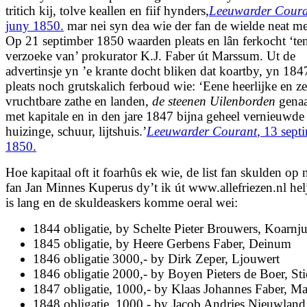
tritich kij, tolve keallen en fiif hynders,
Leeuwarder Cour
juny 1850.
mar nei syn dea wie der fan de wielde neat me
Op 21 septimber 1850 waarden pleats en lân ferkocht ‘te
verzoeke van’ prokurator K.J. Faber út Marssum. Ut de
advertinsje yn ’e krante docht bliken dat koartby, yn 184
pleats noch grutskalich ferboud wie: ‘Eene heerlijke en ze
vruchtbare zathe en landen,
de steenen Uilenborden
gena
met kapitale en in den jare 1847 bijna geheel vernieuwde
huizinge, schuur, lijtshuis.’
Leeuwarder Courant
, 13 sept
1850.
Hoe kapitaal oft it foarhûs ek wie, de list fan skulden o
fan Jan Minnes Kuperus dy’t ik út www.allefriezen.nl hel
is lang en de skuldeaskers komme oeral wei:
1844 obligatie, by Schelte Pieter Brouwers, Koarnj
1845 obligatie, by Heere Gerbens Faber, Deinum
1846 obligatie 3000,- by Dirk Zeper, Ljouwert
1846 obligatie 2000,- by Boyen Pieters de Boer, Sti
1847 obligatie, 1000,- by Klaas Johannes Faber, M
1848 obligatie, 1000,- by Jacob Andries Nieuwland,