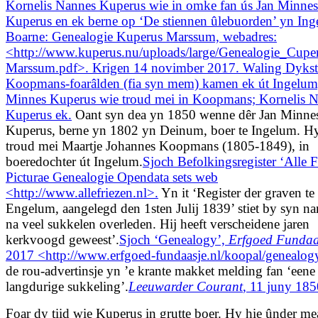
Kornelis Nannes Kuperus wie in omke fan ús Jan Minnes
Kuperus en ek berne op ‘De stiennen ûlebuorden’ yn Ing
Boarne: Genealogie Kuperus Marssum, webadres:
<http://www.kuperus.nu/uploads/large/Genealogie_Cupe
Marssum.pdf>. Krigen 14 novimber 2017. Waling Dykst
Koopmans-foarâlden (fia syn mem) kamen ek út Ingelum
Minnes Kuperus wie troud mei in Koopmans; Kornelis 
Kuperus ek.
Oant syn dea yn 1850 wenne dêr Jan Minne
Kuperus, berne yn 1802 yn Deinum, boer te Ingelum. H
troud mei Maartje Johannes Koopmans (1805-1849), in
boeredochter út Ingelum.
Sjoch Befolkingsregister ‘Alle F
Picturae Genealogie Opendata sets web
<http://www.allefriezen.nl>.
Yn it ‘Register der graven te
Engelum, aangelegd den 1sten Julij 1839’ stiet by syn n
na veel sukkelen overleden. Hij heeft verscheidene jaren
kerkvoogd geweest’.
Sjoch ‘Genealogy’,
Erfgoed Fundaa
2017 <http://www.erfgoed-fundaasje.nl/koopal/genealog
de rou-advertinsje yn ’e krante makket melding fan ‘eene
langdurige sukkeling’.
Leeuwarder Courant
, 11 juny 185
Foar dy tiid wie Kuperus in grutte boer. Hy hie ûnder me