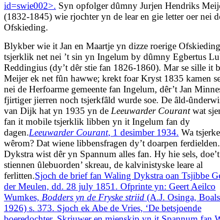
id=swie002>.
Syn opfolger dûmny Jurjen Hendriks Meij
(1832-1845) wie rjochter yn de lear en gie letter oer nei d
Ofskieding.
Blykber wie it Jan en Maartje yn dizze roerige Ofskieding
tsjerklik net nei ’t sin yn Ingelum by dûmny Egbertus Lu
Reddingius (dy’t dêr stie fan 1826-1860). Mar se sille it 
Meijer ek net fûn hawwe; krekt foar Kryst 1835 kamen 
nei de Herfoarme gemeente fan Ingelum, dêr’t Jan Minne
fjirtiger jierren noch tsjerkfâld wurde soe. De âld-ûnderwi
van Dijk hat yn 1935 yn de
Leeuwarder Courant
wat sjen
fan it mobile tsjerklik libben yn it Ingelum fan dy
dagen.
Leeuwarder Courant
, 1 desimber 1934.
Wa tsjerke
wêrom? Dat wiene libbensfragen dy’t doarpen ferdielden
Dykstra wist dêr yn Spannum alles fan. Hy hie sels, doe’t
stiennen ûlebuorden’ skreau, de kalvinistyske leare al
ferlitten.
Sjoch de brief fan Waling Dykstra oan Tsjibbe G
der Meulen, dd. 28 july 1851. Ofprinte yn: Geert Aeilco
Wumkes,
Bodders yn de Fryske striid
(A.J. Osinga, Boals
1926) s. 373. Sjoch ek Abe de Vries, ‘De betsjoende
boeredochter. Skriuwer en mienskip yn it Spannum fan 