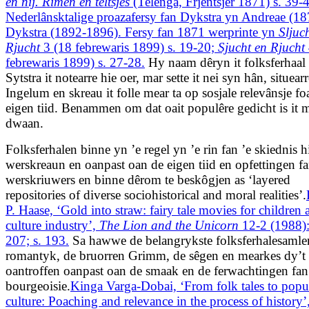
en nij. Rimen en teltsjes
(Telenga, Frjentsjer 1871) s. 39-
Nederlânsktalige proazafersy fan Dykstra yn Andreae (18
Dykstra (1892-1896). Fersy fan 1871 werprinte yn
Sljuc
Rjucht
3 (18 febrewaris 1899) s. 19-20;
Sjucht en Rjucht
febrewaris 1899) s. 27-28.
Hy naam dêryn it folksferhaal 
Sytstra it notearre hie oer, mar sette it nei syn hân, situearr
Ingelum en skreau it folle mear ta op sosjale relevânsje fo
eigen tiid. Benammen om dat oait populêre gedicht is it m
dwaan.
Folksferhalen binne yn ’e regel yn ’e rin fan ’e skiednis h
werskreaun en oanpast oan de eigen tiid en opfettingen f
werskriuwers en binne dêrom te beskôgjen as ‘layered
repositories of diverse sociohistorical and moral realities’.
P. Haase, ‘Gold into straw: fairy tale movies for children 
culture industry’,
The Lion and the Unicorn
12-2 (1988):
207; s. 193.
Sa hawwe de belangrykste folksferhalesamler
romantyk, de bruorren Grimm, de sêgen en mearkes dy’t 
oantroffen oanpast oan de smaak en de ferwachtingen fan
bourgeoisie.
Kinga Varga-Dobai, ‘From folk tales to popu
culture: Poaching and relevance in the process of history’