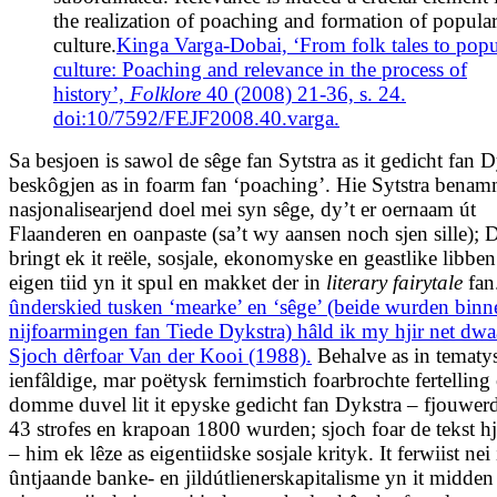
the realization of poaching and formation of popula
culture.
Kinga Varga-Dobai, ‘From folk tales to popu
culture: Poaching and relevance in the process of
history’,
Folklore
40 (2008) 21-36, s. 24.
doi:10/7592/FEJF2008.40.varga.
Sa besjoen is sawol de sêge fan Sytstra as it gedicht fan D
beskôgjen as in foarm fan ‘poaching’. Hie Sytstra benam
nasjonalisearjend doel mei syn sêge, dy’t er oernaam út
Flaanderen en oanpaste (sa’t wy aansen noch sjen sille); 
bringt ek it reële, sosjale, ekonomyske en geastlike libben
eigen tiid yn it spul en makket der in
literary fairytale
fan
ûnderskied tusken ‘mearke’ en ‘sêge’ (beide wurden binn
nijfoarmingen fan Tiede Dykstra) hâld ik my hjir net dw
Sjoch dêrfoar Van der Kooi (1988).
Behalve as in tematy
ienfâldige, mar poëtysk fernimstich foarbrochte fertelling 
domme duvel lit it epyske gedicht fan Dykstra – fjouwer­d
43 strofes en krapoan 1800 wurden; sjoch foar de tekst h
– him ek lêze as eigentiidske sosjale krityk. It ferwiist nei
ûntjaande banke- en jildútlienerskapitalisme yn it midden