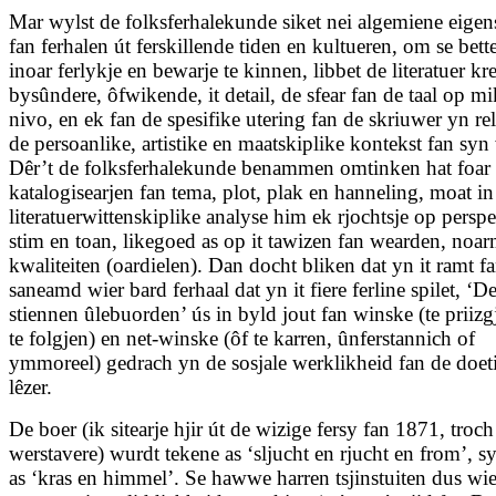
Mar wylst de folksferhalekunde siket nei algemiene eige
fan ferhalen út ferskillende tiden en kultueren, om se bett
inoar ferlykje en bewarje te kinnen, libbet de literatuer kre
bysûndere, ôfwikende, it detail, de sfear fan de taal op mi
nivo, en ek fan de spesifike utering fan de skriuwer yn rel
de persoanlike, artistike en maatskiplike kontekst fan syn
Dêr’t de folksferhalekunde benammen omtinken hat foar 
katalogisearjen fan tema, plot, plak en hanneling, moat in
literatuerwittenskiplike analyse him ek rjochtsje op perspe
stim en toan, likegoed as op it tawizen fan wearden, noa
kwaliteiten (oardielen). Dan docht bliken dat yn it ramt fa
saneamd wier bard ferhaal dat yn it fiere ferline spilet, ‘D
stiennen ûlebuorden’ ús in byld jout fan winske (te priizg
te folgjen) en net-winske (ôf te karren, ûnferstannich of
ymmoreel) gedrach yn de sosjale werklikheid fan de doet
lêzer.
De boer (ik sitearje hjir út de wizige fersy fan 1871, troc
werstavere) wurdt tekene as ‘sljucht en rjucht en from’, s
as ‘kras en himmel’. Se hawwe harren tsjinstuiten dus wi