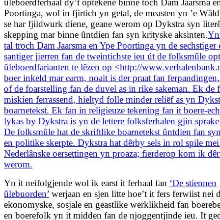
ûleboerdferhaal dy’t optekene binne toch Dam Jaarsma e
Poortinga, wol in fjirtich yn getal, de measten yn ’e Wâld
se har fjildwurk diene, geane werom op Dykstra syn liter
skepping mar binne ûntdien fan syn krityske aksinten.
Yn 
tal troch Dam Jaarsma en Ype Poortinga yn de sechstiger 
santiger jierren fan de tweintichste ieu út de folksmûle o
ûleboerdfarianten te lêzen op <http://www.verhalenbank.n
boer inkeld mar earm, noait is der praat fan ferpandingen,
of de foarstelling fan de duvel as in rike sakeman. Ek de f
miskien ferrassend, hieltyd folle minder reliëf as yn Dyks
boarnetekst. Ek fan in religieuze tekening fan it boere-ech
lykas by Dykstra is yn de lettere folksferhalen gjin sprake
De folksmûle hat de skriftlike boarnetekst ûntdien fan sy
en politike skerpte. Dykstra hat dêrby sels in rol spile me
Nederlânske oersettingen yn proaza; fierderop kom ik dê
werom.
Yn it neifolgjende wol ik earst it ferhaal fan
‘De stiennen
ûlebuorden’
werjaan en sjen litte hoe’t it fers ferwiist nei 
ekonomyske, sosjale en geastlike werklikheid fan boereb
en boerefolk yn it midden fan de njoggentjinde ieu. It ge