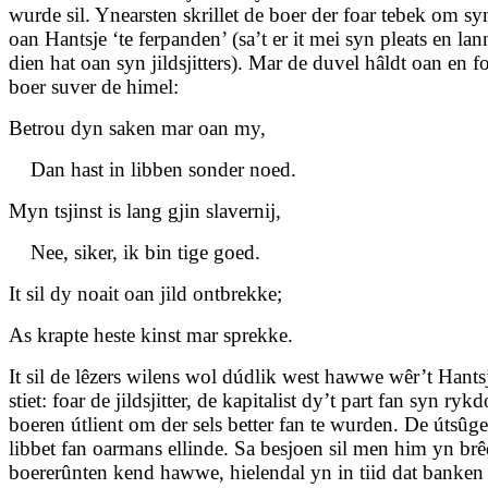
wurde sil. Ynearsten skrillet de boer der foar tebek om syn
oan Hantsje ‘te ferpanden’ (sa’t er it mei syn pleats en lan
dien hat oan syn jildsjitters). Mar de duvel hâldt oan en fo
boer suver de himel:
Betrou dyn saken mar oan my,
Dan hast in libben sonder noed.
Myn tsjinst is lang gjin slavernij,
Nee, siker, ik bin tige goed.
It sil dy noait oan jild ontbrekke;
As krapte heste kinst mar sprekke.
It sil de lêzers wilens wol dúdlik west hawwe wêr’t Hants
stiet: foar de jildsjitter, de kapitalist dy’t part fan syn ry
boeren útlient om der sels better fan te wurden. De útsûge
libbet fan oarmans ellinde. Sa besjoen sil men him yn br
boererûnten kend hawwe, hielendal yn in tiid dat banken