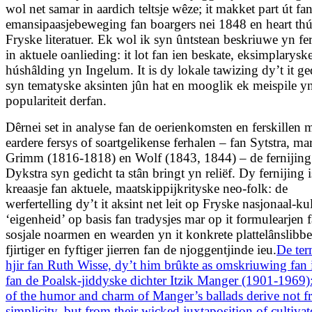
wol net samar in aardich teltsje wêze; it makket part út fa
emansi­paasje­beweging fan boargers nei 1848 en heart th
Fryske literatuer. Ek wol ik syn ûntstean beskriuwe yn f
in aktuele oanlieding: it lot fan ien beskate, eksimplarysk
húshâlding yn Ingelum. It is dy lokale tawizing dy’t it ge
syn tematyske aksinten jûn hat en mooglik ek meispile y
populariteit derfan.
Dêrnei set in analyse fan de oerienkomsten en ferskillen 
eardere fersys of soartgelikense ferhalen – fan Sytstra, ma
Grimm (1816-1818) en Wolf (1843, 1844) – de fernijing
Dykstra syn gedicht ta stân bringt yn reliëf. Dy fernijing i
kreaasje fan aktuele, maatskippijkrityske neo-folk: de
werfertelling dy’t it aksint net leit op Fryske nasjonaal-ku
‘eigenheid’ op basis fan tradysjes mar op it formulearjen 
sosjale noarmen en wearden yn it konkrete plattelânslibb
fjirtiger en fyftiger jierren fan de njoggentjinde ieu.
De ter
hjir fan Ruth Wisse, dy’t him brûkte as omskriuwing fan 
fan de Poalsk-jiddyske dichter Itzik Manger (1901-1969
of the humor and charm of Manger’s ballads derive not f
simplicity, but from their wicked juxtaposition of cultiva