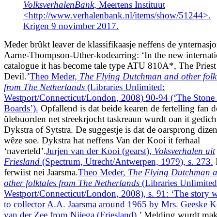
VolksverhalenBank
, Meertens Instituut
<http://www.verhalenbank.nl/items/show/51244>.
Krigen 9 novimber 2017.
Meder brûkt leaver de klassifikaasje neffens de ynternasjo
Aarne-Thompson-Uther-kodearring: ‘In the new internati
catalogue it has become tale type ATU 810A*, The Priest
Devil.’
Theo Meder,
The Flying Dutchman and other folk
from The Netherlands
(Libraries Unlimited:
Westport/Connecticut/London, 2008) 90-94 (‘The Stone
Boards’).
Opfallend is dat beide kearen de fertelling fan d
ûlebuorden net streekrjocht taskreaun wurdt oan it gedich
Dykstra of Sytstra. De suggestje is dat de oarsprong dize
wêze soe. Dykstra hat neffens Van der Kooi it ferhaal
‘naverteld’.
Jurjen van der Kooi (gearst),
Voksverhalen uit
Friesland
(Spectrum, Utrecht/Antwerpen, 1979), s. 273.
ferwiist nei Jaarsma.
Theo Meder,
The Flying Dutchman 
other folktales from The Netherlands
(Libraries Unlimited
Westport/Connecticut/London, 2008), s. 91: ‘The story w
to collector A.A. Jaarsma around 1965 by Mrs. Geeske 
van der Zee from Nijega (Friesland).’
Melding wurdt makk